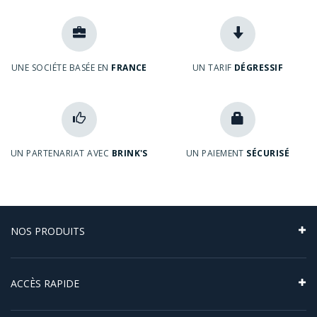
UNE SOCIÉTE BASÉE EN
FRANCE
UN TARIF
DÉGRESSIF
UN PARTENARIAT AVEC
BRINK'S
UN PAIEMENT
SÉCURISÉ
NOS PRODUITS
Napoléon 20 Francs
ACCÈS RAPIDE
Napoléon 10 Francs
Souverain
Questions fréquentes